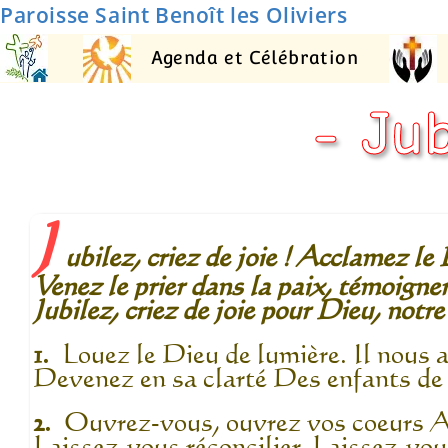
Paroisse Saint Benoît les Oliviers
Agenda et Célébration
- Jub
J
ubilez, criez de joie ! Acclamez le 
Venez le prier dans la paix, témoigne
Jubilez, criez de joie pour Dieu, notr
1.
Louez le Dieu de lumière. Il nous a
Devenez en sa clarté Des enfants de 
2.
Ouvrez-vous, ouvrez vos coeurs A
Laissez-vous réconcilier, Laissez-vou