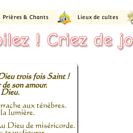
Prières & Chants
Lieux de cultes
ilez ! Criez de jo
Dieu trois fois Saint !
r de son amour.
e Dieu.
rrache aux ténèbres.
la lumière.
u Dieu de miséricorde.
s transfigurer.