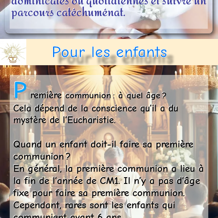
dominicales ou quotidiennes et suivre un
parcours catéchuménat.
Pour les enfants
P
remière
communion : à quel âge ?
Cela dépend de la conscience qu’il a du
mystère de l’Eucharistie.
Quand un enfant doit-il faire sa première
communion ?
En général, la première communion a lieu à
la fin de l’année de CM1. Il n’y a pas d’âge
fixe pour faire sa première communion.
Cependant, rares sont les enfants qui
communient avant 6 ans.