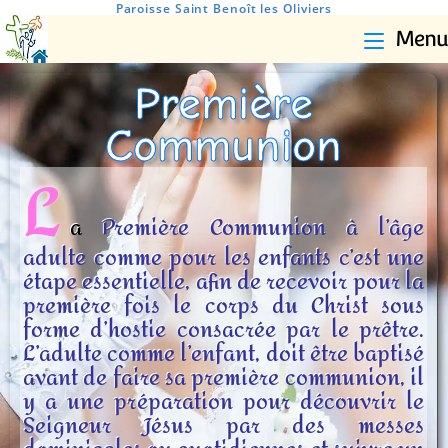
Paroisse Saint Benoît les Oliviers
Menu
Première
Communion
L
a
Première Communion à l’âge
adulte comme pour les enfants
c’est une
étape essentielle, afin de recevoir pour la
première fois le corps du Christ sous
forme d’hostie consacrée par le prêtre.
L’adulte comme l’enfant, doit être baptisé
avant de faire sa première communion, il
y a une préparation pour découvrir le
Seigneur Jésus par des messes