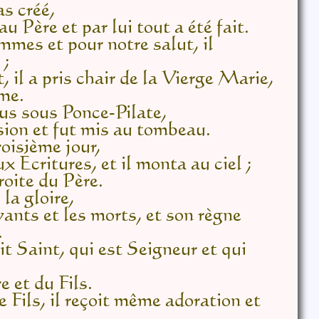
s créé,
 Père et par lui tout a été fait.
mmes et pour notre salut, il
 ;
t, il a pris chair de la Vierge Marie,
mme.
us sous Ponce-Pilate,
ssion et fut mis au tombeau.
roisième jour,
 Écritures, et il monta au ciel ;
droite du Père.
 la gloire,
vants et les morts, et son règne
.
rit Saint, qui est Seigneur et qui
e et du Fils.
e Fils, il reçoit même adoration et