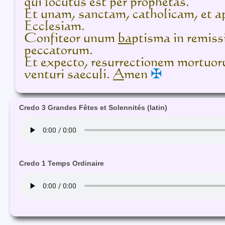
qui locutus est per prophetas.
Et unam, sanctam, catholicam, et a
Ecclesiam.
Confiteor unum
ba
ptisma in remis
peccatorum.
Et expecto, resurrectionem mortuor
venturi saeculi.
A
men
✠
Credo 3 Grandes Fêtes et Solennités (latin)
Credo 1 Temps Ordinaire