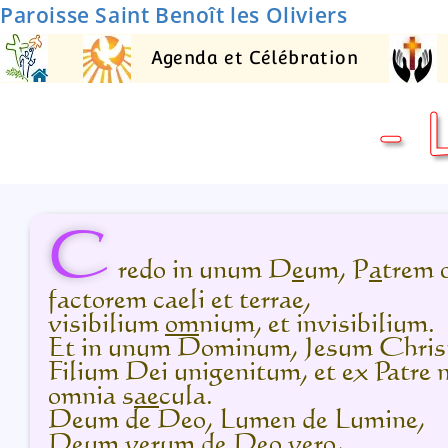
Paroisse Saint Benoît les Oliviers
Agenda et Célébration
- 
C
redo in unum D
e
um, P
a
trem 
factorem caeli et terrae,
visibilium
om
nium, et invisibilium.
Et in unum Dominum, Jesum Chris
Filium Dei unigenitum, et ex Patre 
omnia s
ae
cula.
Deum de Deo, Lumen de Lumine,
Deum verum de Deo vero,