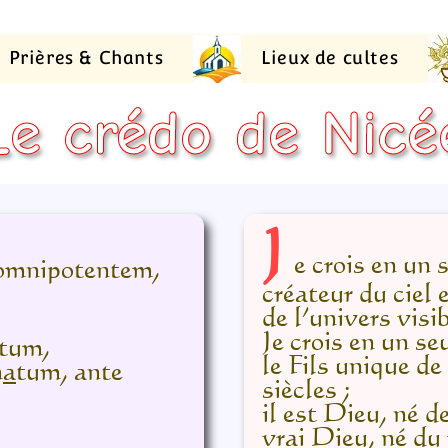
Prières & Chants
Lieux de cultes
Le crédo de Nicé
J
e crois en un 
omnipotentem,
créateur du ciel e
de l’univers visib
Je crois en un se
tum,
le Fils unique de
n
a
tum, ante
siècles ;
il est Dieu, né d
vrai Dieu, né du