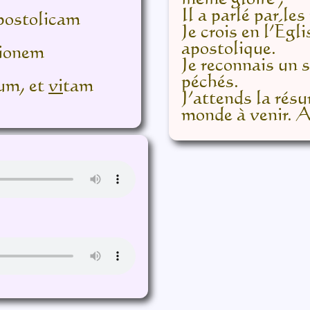
Il a parlé par le
postolicam
Je crois en l’Égli
apostolique.
sionem
Je reconnais un 
péchés.
um, et
vi
tam
J’attends la résu
monde à venir.