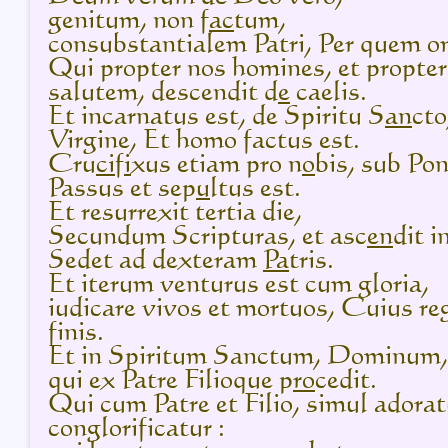
genitum, non f
ac
tum,
consubstantialem Patri, Per quem o
Qui propter nos homines, et propte
salutem, descendit d
e
caelis.
Et incarnatus est, de Spiritu S
an
cto
Virgine, Et homo factus est.
Cru
ci
f
i
xus etiam pro n
o
bis, sub Pon
Passus et sep
u
ltus est.
Et resurrexit tertia die,
Secundum Scripturas, et asc
en
dit i
Sedet ad dexteram
Pa
tris.
Et iterum venturus est cum gloria,
iudicare vivos et mortuos, Cuius reg
finis.
Et in Spiritum Sanctum, Dominum, 
qui ex Patre Filioque p
ro
cedit.
Qui cum Patre et Filio, simul adoratu
conglorificatur :