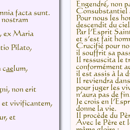
Engendré, non pa
Consubstantiel au
mnia facta sunt.
Pour nous les ho
r nostram
descendit du ciel
Par l’Esprit Sain
, ex Maria
et s’est fait ho
Crucifié pour no
tio Pilato,
il souffrit sa pa
Il ressuscita le t
conformément aux
n c
ae
lum,
il est assis à la 
Il reviendra dans
pour juger les vi
ni, non erit
n’aura pas de fin
Je crois en l’Esp
et vivificantem,
donne la vie.
Il procède du Pèr
r, et
Avec le Père et l
même gloire ;