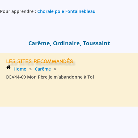
Pour apprendre :
Chorale pole Fontainebleau
Carême
,
Ordinaire
,
Toussaint
LES SITES RECOMMANDÉS
Home
»
Carême
»
DEV44-69 Mon Père je m’abandonne à Toi