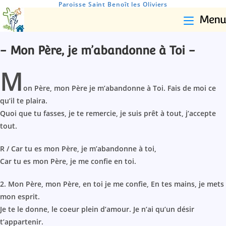
Paroisse Saint Benoît les Oliviers
Menu
- Mon Père, je m’abandonne à Toi -
M
on Père, mon Père je m’abandonne à Toi. Fais de moi ce
qu’il te plaira.
Quoi que tu fasses, je te remercie, je suis prêt à tout, j’accepte
tout.
R / Car tu es mon Père, je m’abandonne à toi,
Car tu es mon Père, je me confie en toi.
2.
Mon Père, mon Père, en toi je me confie, En tes mains, je mets
mon esprit.
Je te le donne, le coeur plein d’amour. Je n’ai qu’un désir
t’appartenir.