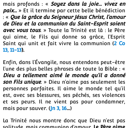
mais profonds : «
Soyez dans la joie… vivez en
paix…
» Et il termine par cette belle bénédiction
: «
Que la grâce du Seigneur Jésus Christ, l’amour
de Dieu et la communion du Saint-Esprit soient
avec vous tous
. » Toute la Trinité est là : le Père
qui aime, le Fils qui donne sa grâce, l’Esprit
Saint qui unit et fait vivre la communion (
2 Co
13, 11-13
).
Enfin, dans l’Évangile, nous entendons peut-être
l’une des plus belles phrases de toute la Bible : «
Dieu a tellement aimé le monde qu’il a donné
son Fils unique
. » Dieu n’aime pas seulement les
personnes parfaites. Il aime le monde tel qu’il
est, avec ses blessures, ses péchés, ses violences
et ses peurs. Il ne vient pas pour condamner,
mais pour sauver. (
Jn 3, 16
…
)
La Trinité nous montre donc que Dieu n’est pas
solitude, mais communion d’amour.
Le Père aime