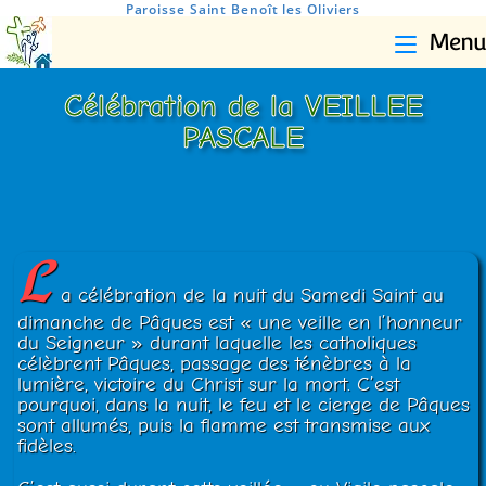
Paroisse Saint Benoît les Oliviers
Menu
Célébration de la VEILLEE
PASCALE
L
a célébration de la nuit du Samedi Saint au
dimanche de Pâques est « une veille en l’honneur
du Seigneur » durant laquelle les catholiques
célèbrent Pâques, passage des ténèbres à la
lumière, victoire du Christ sur la mort. C’est
pourquoi, dans la nuit, le feu et le cierge de Pâques
sont allumés, puis la flamme est transmise aux
fidèles.