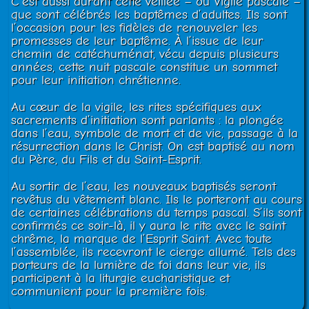
C’est aussi durant cette veillée – ou Vigile pascale –
que sont célébrés les baptêmes d’adultes. Ils sont
l’occasion pour les fidèles de renouveler les
promesses de leur baptême. À l’issue de leur
chemin de catéchuménat, vécu depuis plusieurs
années, cette nuit pascale constitue un sommet
pour leur initiation chrétienne.
Au cœur de la vigile, les rites spécifiques aux
sacrements d’initiation sont parlants : la plongée
dans l’eau, symbole de mort et de vie, passage à la
résurrection dans le Christ. On est baptisé au nom
du Père, du Fils et du Saint-Esprit.
Au sortir de l’eau, les nouveaux baptisés seront
revêtus du vêtement blanc. Ils le porteront au cours
de certaines célébrations du temps pascal. S’ils sont
confirmés ce soir-là, il y aura le rite avec le saint
chrême, la marque de l’Esprit Saint. Avec toute
l’assemblée, ils recevront le cierge allumé. Tels des
porteurs de la lumière de foi dans leur vie, ils
participent à la liturgie eucharistique et
communient pour la première fois.