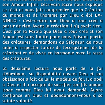
son Amour Infini. L’écrivain sacré nous explique
ce récit et nous fait comprendre que la Création
du monde et de l’homme par Dieu a été EX-
NIHILO : c’est-à-dire que Dieu a tout créé à
partir de rien. Avant la création il n’y avait rien.
C’est par sa Parole que Dieu a tout créé et son
Amour est sans limite pour nous. Faisant partie
des créatures, demandons au Seigneur de nous
aider à respecter l’ordre de l’écosystème (de la
création) et de vivre en harmonie avec le reste
des créatures.
La deuxième lecture nous parle de la foi
d’Abraham, sa disponibilité envers Dieu et son
obéissance a fait de lui le modèle de foi. Il a obéi
à Dieu et il a accepté de sacrifier son fils unique
Isaac comme Dieu lui avait demandé. Ayons
confiance en Dieu et abandonnons-nous à sa
sainte volonté.