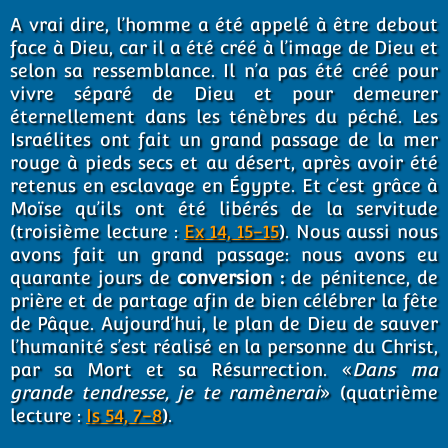
A vrai dire, l’homme a été appelé à être debout
face à Dieu, car il a été créé à l’image de Dieu et
selon sa ressemblance. Il n’a pas été créé pour
vivre séparé de Dieu et pour demeurer
éternellement dans les ténèbres du péché. Les
Israélites ont fait un grand passage de la mer
rouge à pieds secs et au désert, après avoir été
retenus en esclavage en Égypte. Et c’est grâce à
Moïse qu’ils ont été libérés de la servitude
(troisième lecture :
Ex 14, 15-15
). Nous aussi nous
avons fait un grand passage: nous avons eu
quarante jours de
conversion :
de pénitence, de
prière et de partage afin de bien célébrer la fête
de Pâque. Aujourd’hui, le plan de Dieu de sauver
l’humanité s’est réalisé en la personne du Christ,
par sa Mort et sa Résurrection. «
Dans ma
grande tendresse, je te ramènerai
» (quatrième
lecture :
Is 54, 7-8
).