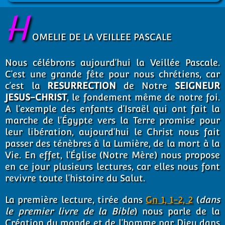
H
OMELIE DE LA VEILLEE PASCALE
Nous célébrons aujourd’hui la Veillée Pascale.
C’est une grande fête pour nous chrétiens, car
c’est la
RESURRECTION
de Notre
SEIGNEUR
JESUS-CHRIST
, le fondement même de notre foi.
A l’exemple des enfants d’Israël qui ont fait la
marche de l’Égypte vers la Terre promise pour
leur libération, aujourd’hui le Christ nous fait
passer des ténèbres à la Lumière, de la mort à la
Vie. En effet, l’Église (Notre Mère) nous propose
en ce jour plusieurs lectures, car elles nous font
revivre toute l’histoire du Salut.
La première lecture, tirée dans
Gn 1, 1-2, 2
(
dans
le premier livre de la Bible
) nous parle de la
Création du monde et de l’homme par Dieu dans