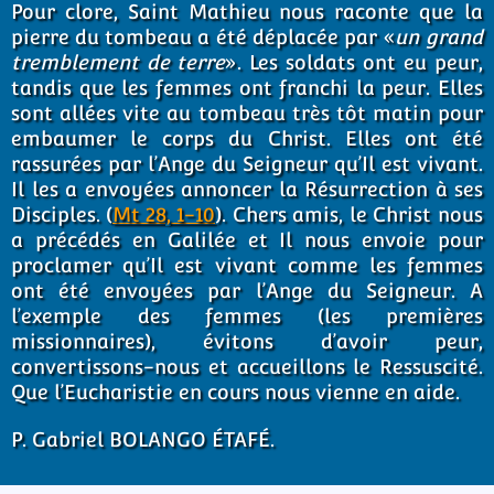
Pour clore, Saint Mathieu nous raconte que la
pierre du tombeau a été déplacée par «
un grand
tremblement de terre
». Les soldats ont eu peur,
tandis que les femmes ont franchi la peur. Elles
sont allées vite au tombeau très tôt matin pour
embaumer le corps du Christ. Elles ont été
rassurées par l’Ange du Seigneur qu’Il est vivant.
Il les a envoyées annoncer la Résurrection à ses
Disciples. (
Mt 28, 1-10
). Chers amis, le Christ nous
a précédés en Galilée et Il nous envoie pour
proclamer qu’Il est vivant comme les femmes
ont été envoyées par l’Ange du Seigneur. A
l’exemple des femmes (les premières
missionnaires), évitons d’avoir peur,
convertissons-nous et accueillons le Ressuscité.
Que l’Eucharistie en cours nous vienne en aide.
P. Gabriel BOLANGO ÉTAFÉ.