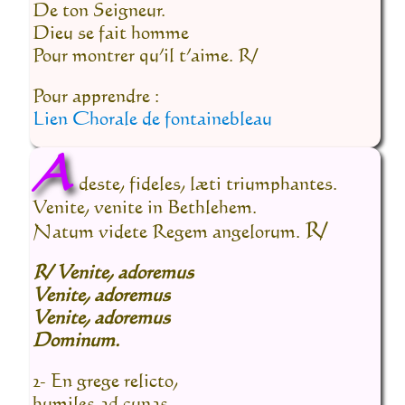
De ton Seigneur.
Dieu se fait homme
Pour montrer qu’il t’aime. R/
Pour apprendre :
Lien Chorale de fontainebleau
A
deste, fideles, læti triumphantes.
Venite, venite in Bethlehem.
R/
Natum videte Regem angelorum.
R/ Venite, adoremus
Venite, adoremus
Venite, adoremus
Dominum.
2- En grege relicto,
humiles ad cunas,