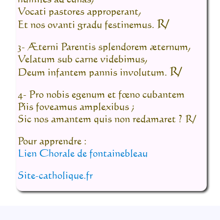
Vocati pastores approperant,
R/
Et nos ovanti gradu festinemus.
3- Æterni Parentis splendorem æternum,
Velatum sub carne videbimus,
R/
Deum infantem pannis involutum.
4- Pro nobis egenum et fœno cubantem
Piis foveamus amplexibus ;
Sic nos amantem quis non redamaret ? R/
Pour apprendre :
Lien Chorale de fontainebleau
Site-catholique.fr